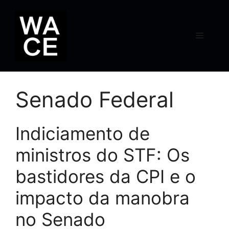
Pular
para
o
Menu
conteúdo
Senado Federal
Indiciamento de
ministros do STF: Os
bastidores da CPI e o
impacto da manobra
no Senado