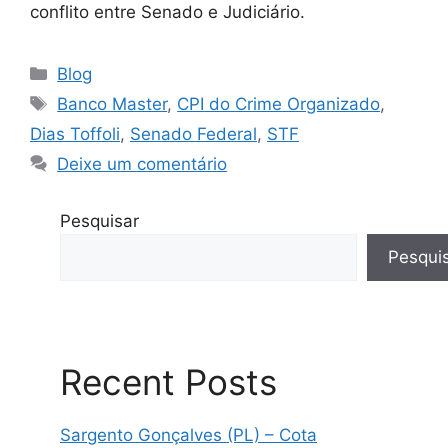
conflito entre Senado e Judiciário.
Categorias
Blog
Tags
Banco Master
,
CPI do Crime Organizado
,
Dias Toffoli
,
Senado Federal
,
STF
Deixe um comentário
Pesquisar
Pesqui
Recent Posts
Sargento Gonçalves (PL) – Cota