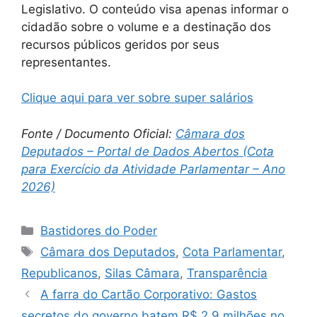
Legislativo. O conteúdo visa apenas informar o
cidadão sobre o volume e a destinação dos
recursos públicos geridos por seus
representantes.
Clique aqui para ver sobre super salários
Fonte / Documento Oficial:
Câmara dos
Deputados – Portal de Dados Abertos (Cota
para Exercício da Atividade Parlamentar – Ano
2026)
Categorias
Bastidores do Poder
Tags
Câmara dos Deputados
,
Cota Parlamentar
,
Republicanos
,
Silas Câmara
,
Transparência
A farra do Cartão Corporativo: Gastos
secretos do governo batem R$ 2,9 milhões no