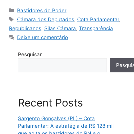
Categorias
Bastidores do Poder
Tags
Câmara dos Deputados
,
Cota Parlamentar
,
Republicanos
,
Silas Câmara
,
Transparência
Deixe um comentário
Pesquisar
Pesqui
Recent Posts
Sargento Gonçalves (PL) – Cota
Parlamentar: A estratégia de R$ 128 mil
que agita os bastidores do RN e o